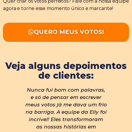
Quer criar os votos perfeitos? Fale com a nossa equipe
agora e torne esse momento único e marcante!
QUERO MEUS VOTOS!
Veja alguns depoimentos
de clientes:
 palavras,
Eu queria algo especial, mas
 escrever
ao mesmo tempo que tivesse o
ava um frio
meu jeito. A equipe conseguiu
 da Elly foi
captar exatamente o que eu
nsformaram
queria dizer. No dia, os votos
rias em
emocionaram todo mundo.