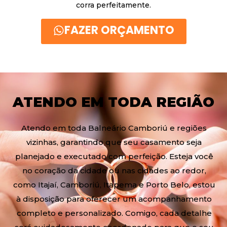
corra perfeitamente.
FAZER ORÇAMENTO
ATENDO EM TODA REGIÃO
Atendo em toda Balneário Camboriú e regiões
vizinhas, garantindo que seu casamento seja
planejado e executado com perfeição. Esteja você
no coração da cidade ou nas cidades ao redor,
como Itajaí, Camboriú, Itapema e Porto Belo, estou
à disposição para oferecer um acompanhamento
completo e personalizado. Comigo, cada detalhe