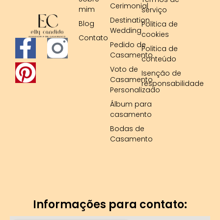
Cerimonial
mim
serviço
Destination
Blog
Politica de
Wedding
cookies
Contato
F
P
Pedido de
Politica de
Casamento
conteúdo
a
i
Voto de
Isenção de
Casamento
c
n
responsabilidade
Personalizado
e
t
Álbum para
casamento
b
e
Bodas de
Casamento
o
r
o
e
k
s
Informações para contato:
-
t