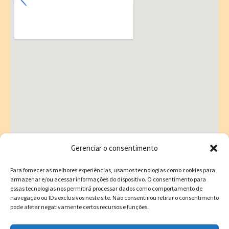
f
Gerenciar o consentimento
Endereço:
Avenida Brigadeiro da Silva Paes 530 – Campinas/SC
CEP:
88101-250
Para fornecer as melhores experiências, usamos tecnologias como cookies para
armazenar e/ou acessar informações do dispositivo. O consentimento para
E-mail:
elly.candido@gmail.com
essas tecnologias nos permitirá processar dados como comportamento de
navegação ou IDs exclusivos neste site. Não consentir ou retirar o consentimento
Funcionamento:
Segunda a Sexta: 8:00 às 21:00 e Sábado: 8:00
pode afetar negativamente certos recursos e funções.
às 14:00