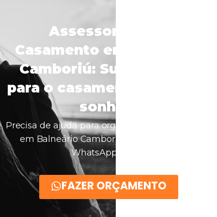
Assessoria para
Casamento em Balneário
Camboriú: Suporte total
para o casamento dos seus
sonhos!
Precisa de ajuda para organizar seu casamento
em Balneário Camboriú? Fale comigo no
WhatsApp agora!
FAZER ORÇAMENTO