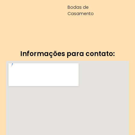
b
e
Bodas de
Casamento
o
r
o
e
k
s
Informações para contato:
-
t
f