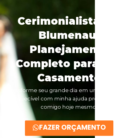
Cerimonialista em
Blumenau:
Planejamento
Completo para Seu
Casamento
Transforme seu grande dia em uma celebração
inesquecível com minha ajuda profissional. Fale
comigo hoje mesmo!
FAZER ORÇAMENTO