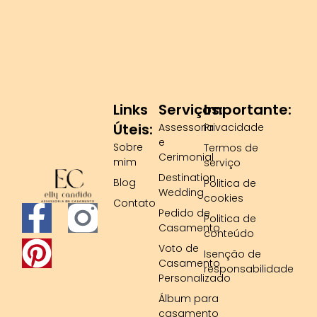
Links
Serviços:
Importante:
Úteis:
Assessoria
Privacidade
e
Sobre
Termos de
Cerimonial
mim
serviço
Destination
Blog
Politica de
Wedding
cookies
Contato
F
P
Pedido de
Politica de
Casamento
conteúdo
a
i
Voto de
Isenção de
Casamento
c
n
responsabilidade
Personalizado
e
t
Álbum para
casamento