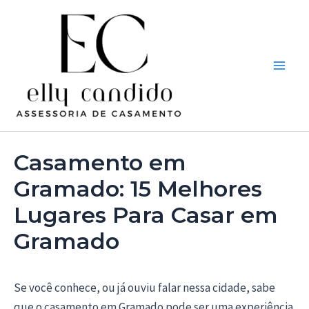
Ir
Post
Main
para
navigation
Men
o
conteúdo
Casamento em
Gramado: 15 Melhores
Lugares Para Casar em
Gramado
Se você conhece, ou já ouviu falar nessa cidade, sabe
que o casamento em Gramado pode ser uma experiência