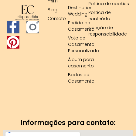
mim
Politica de cookies
Destination
Blog
Politica de
Wedding
Contato
conteúdo
F
P
Pedido de
Isenção de
Casamento
responsabilidade
a
i
Voto de
Casamento
c
n
Personalizado
Álbum para
e
t
casamento
b
e
Bodas de
Casamento
o
r
o
e
k
s
Informações para contato:
-
t