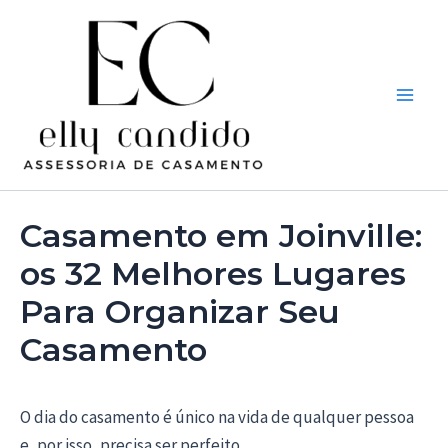
Ir
Post
Main
para
navigation
Men
o
conteúdo
Casamento em Joinville:
os 32 Melhores Lugares
Para Organizar Seu
Casamento
O dia do casamento é único na vida de qualquer pessoa
e, por isso, precisa ser perfeito.