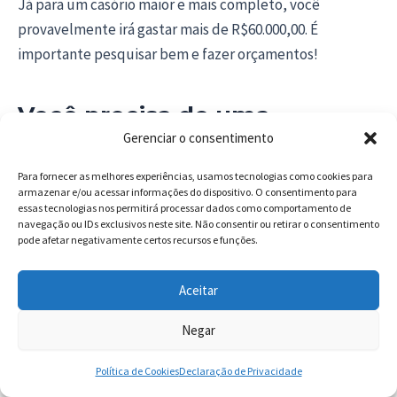
Já para um casório maior e mais completo, você
provavelmente irá gastar mais de R$60.000,00. É
importante pesquisar bem e fazer orçamentos!
Você precisa de uma
Gerenciar o consentimento
cerimonialista de casamento
em Joinville?
Para fornecer as melhores experiências, usamos tecnologias como cookies para
armazenar e/ou acessar informações do dispositivo. O consentimento para
essas tecnologias nos permitirá processar dados como comportamento de
Está planejando seu casamento em Joinville e
navegação ou IDs exclusivos neste site. Não consentir ou retirar o consentimento
procurando uma cerimonialista para garantir que tudo
pode afetar negativamente certos recursos e funções.
saia perfeito?
Aceitar
Eu sou a Elly Cândido, especialista em assessoria e
Negar
cerimonial de casamentos, e estou pronta para te ajudar
a organizar cada detalhe com todo o cuidado que seu
Política de Cookies
Declaração de Privacidade
grande dia merece.