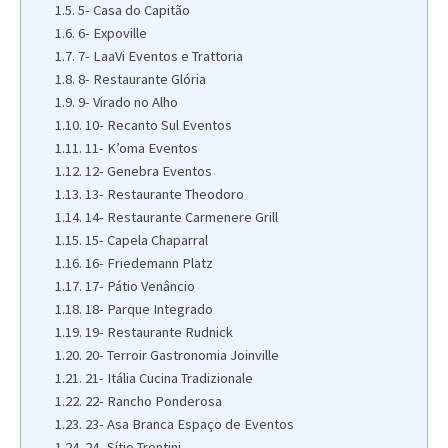
5- Casa do Capitão
6- Expoville
7- LaaVi Eventos e Trattoria
8- Restaurante Glória
9- Virado no Alho
10- Recanto Sul Eventos
11- K’oma Eventos
12- Genebra Eventos
13- Restaurante Theodoro
14- Restaurante Carmenere Grill
15- Capela Chaparral
16- Friedemann Platz
17- Pátio Venâncio
18- Parque Integrado
19- Restaurante Rudnick
20- Terroir Gastronomia Joinville
21- Itália Cucina Tradizionale
22- Rancho Ponderosa
23- Asa Branca Espaço de Eventos
24- Sítio Trentini