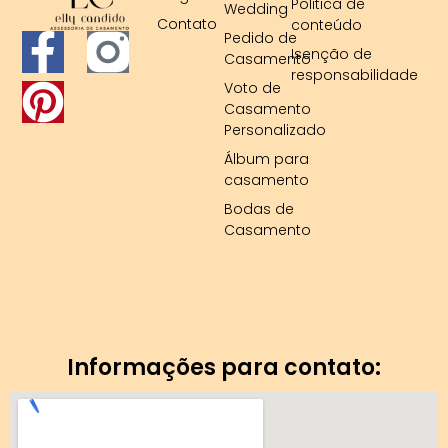
Politica de
Wedding
Contato
conteúdo
F
P
Pedido de
Isenção de
Casamento
responsabilidade
a
i
Voto de
Casamento
c
n
Personalizado
Álbum para
e
t
casamento
b
e
Bodas de
Casamento
o
r
o
e
k
s
Informações para contato:
-
t
f