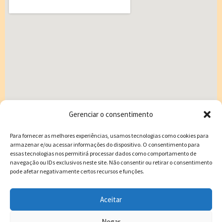
Gerenciar o consentimento
Endereço:
Avenida Brigadeiro da Silva Paes 530 – Campinas/SC
Para fornecer as melhores experiências, usamos tecnologias como cookies para
CEP:
88101-250
armazenar e/ou acessar informações do dispositivo. O consentimento para
essas tecnologias nos permitirá processar dados como comportamento de
E-mail:
elly.candido@gmail.com
navegação ou IDs exclusivos neste site. Não consentir ou retirar o consentimento
Funcionamento:
Segunda a Sexta: 8:00 às 21:00 e Sábado: 8:00 às
pode afetar negativamente certos recursos e funções.
14:00
Aceitar
Negar