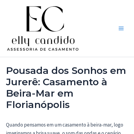
Ir
Post
Main
para
navigation
Men
o
conteúdo
Pousada dos Sonhos em
Jurerê: Casamento à
Beira-Mar em
Florianópolis
Quando pensamos em um casamento à beira-mar, logo
imaginamos a brisa suave, o som das ondas e o cenário