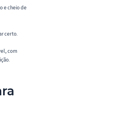
o e cheio de
ar certo.
vel, com
ição.
ara