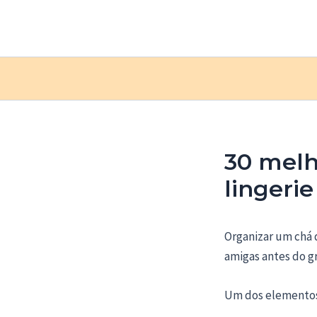
Ir
Post
para
navigation
o
conteúdo
30 melh
lingerie
Organizar um chá 
amigas antes do g
Um dos elementos 