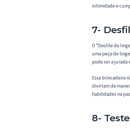
intimidade e cump
7- Desfi
O “Desfile de ling
uma peça de linger
pode ser a jurada
Essa brincadeira 
divirtam de manei
habilidades na pas
8- Test