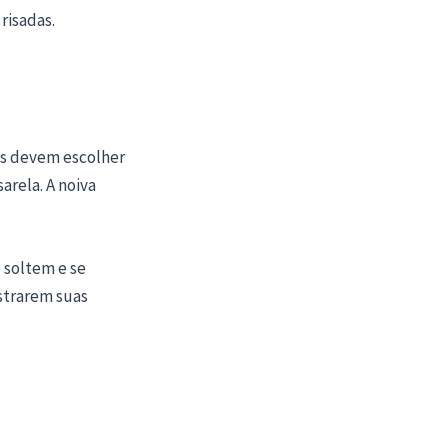
risadas.
das devem escolher
arela. A noiva
 soltem e se
strarem suas