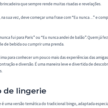
brincadeira que sempre rende muitas risadas e revelações.
, na sua vez, deve começar uma frase com “Eu nunca…” e comp
unca fui para Paris” ou “Eu nunca andei de balão”. Quem já fez 
le de bebida ou cumprir uma prenda.
ótima para conhecer um pouco mais das experiências das amigas
ntração e diversão. É uma maneira leve e divertida de descobr
s.
 de lingerie
ie é uma versão temática do tradicional bingo, adaptada especi