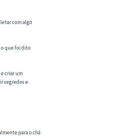
letar com algo
o que foi dito
 e criar um
ir segredos e
almente para o chá