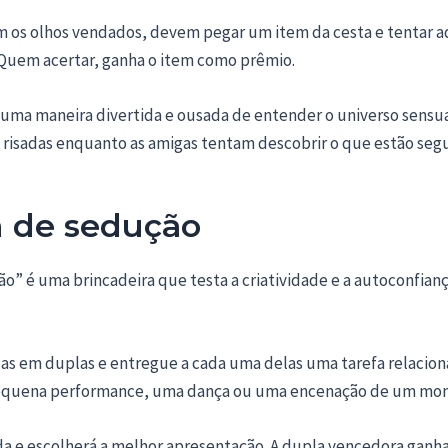
m os olhos vendados, devem pegar um item da cesta e tentar ad
 Quem acertar, ganha o item como prêmio.
é uma maneira divertida e ousada de entender o universo sensu
 risadas enquanto as amigas tentam descobrir o que estão seg
a de sedução
o” é uma brincadeira que testa a criatividade e a autoconfian
das em duplas e entregue a cada uma delas uma tarefa relacio
equena performance, uma dança ou uma encenação de um mo
rada e escolherá a melhor apresentação. A dupla vencedora gan