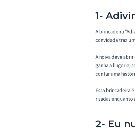
1- Adivi
A brincadeira “Adi
convidada traz um
A noiva deve abrir
ganha a lingerie;
contar uma histór
Essa brincadeira é
risadas enquanto a
2- Eu n