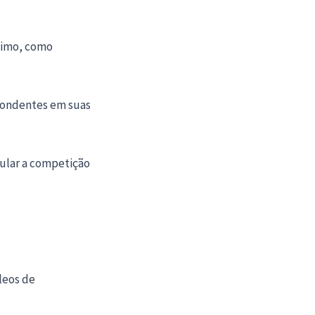
ntimo, como
spondentes em suas
mular a competição
leos de