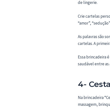
de lingerie.
Crie cartelas pers
“amor”, “sedução”,
As palavras são s
cartelas. A primei
Essa brincadeira é
saudável entre as
4- Cest
Na brincadeira “C
massagem, brinque