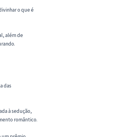
ivinhar o que é
al, além de
urando.
ça das
nada à sedução,
mento romântico.
ha um prêmio