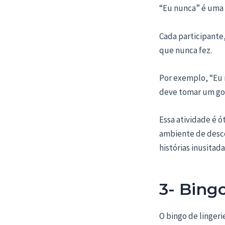
“Eu nunca” é uma 
Cada participante
que nunca fez.
Por exemplo, “Eu n
deve tomar um go
Essa atividade é 
ambiente de desco
histórias inusitada
3- Bingo
O bingo de linger