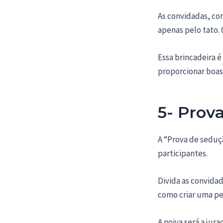
As convidadas, co
apenas pelo tato.
Essa brincadeira 
proporcionar boas
5- Prov
A “Prova de seduçã
participantes.
Divida as convida
como criar uma p
A noiva será a ju