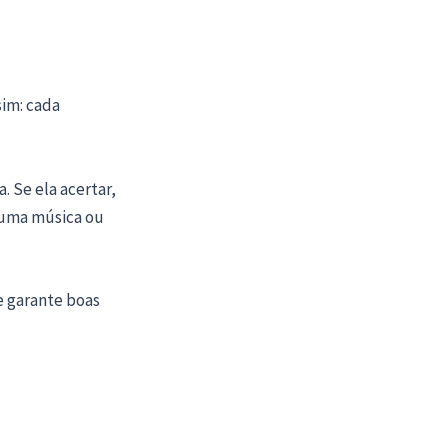
sim: cada
. Se ela acertar,
r uma música ou
e garante boas