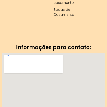
e
t
casamento
b
e
Bodas de
Casamento
o
r
o
e
k
s
Informações para contato:
-
t
f