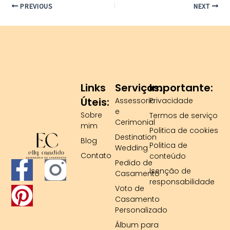
PREVIOUS
NEXT
Links
Serviços:
Importante:
Úteis:
Assessoria
Privacidade
e
Sobre
Termos de serviço
Cerimonial
mim
Politica de cookies
Destination
Blog
Politica de
Wedding
Contato
conteúdo
F
P
Pedido de
Isenção de
Casamento
responsabilidade
a
i
Voto de
Casamento
c
n
Personalizado
Álbum para